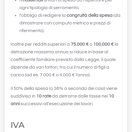
i
massimali
unitari di spesa da rispettare per
ogni tipologia di serramento;
l'obbligo di redigere la
congruità della spesa
(da
dimostrare con computo metrico e prezzi di
riferimento).
Inoltre per redditi superiori a
75.000 €
o
100.000 €
la
detrazione massima annua si riduce in base al
coefficiente familiare previsto dalla Legge, il quale
dipende da vari fattori, tra cui il numero di figli a
carico (ad es. 7.000 € o 4.000 € l'anno).
Il 50% della spesa (o 36% a seconda dei casi) viene
suddivisa in
10 rate
da detrarre dalle tasse nei
10
anni
successivi all’esecuzione dei lavori.
IVA