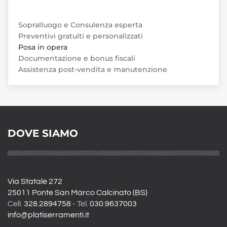
Sopralluogo e Consulenza esperta
Preventivi gratuiti e personalizzati
Posa in opera
Documentazione e bonus fiscali
Assistenza post-vendita e manutenzione
DOVE SIAMO
Via Statale 272
25011 Ponte San Marco Calcinato (BS)
Cell.
328.2894758
- Tel.
030.9637003
info@platiserramenti.it