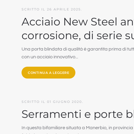
SCRITTO IL
26 APRILE 2025
.
Acciaio New Steel ant
corrosione, di serie 
Una porta blindata di qualità è garantita prima di tutto
con un acciaio innovativo...
CONTINUA A LEGGERE
SCRITTO IL
01 GIUGNO 2020
.
Serramenti e porte b
In questa bifamiliare situata a Manerbio, in provincia 