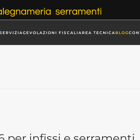
SERVIZI
AGEVOLAZIONI FISCALI
AREA TECNICA
BLOG
CON
6 per infissi e serramenti