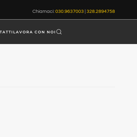
Chiamaci:
030.9637003
|
328.2894758
TATTI
LAVORA CON NOI