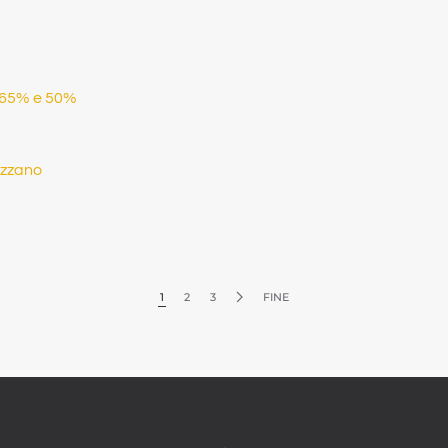
r 65% e 50%
azzano
1
2
3
FINE